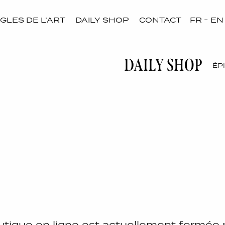
GLES DE L’ART
DAILY SHOP
CONTACT
FR
EN
DAILY SHOP
ÉP
tique en ligne est actuellement fermée p