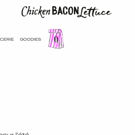
0
ICERIE
GOODIES
our l'été,